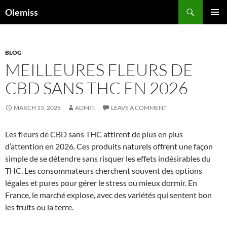
Skip
Search
Olemiss
to
PRIMAR
content
MENU
BLOG
MEILLEURES FLEURS DE
CBD SANS THC EN 2026
MARCH 15, 2026
ADMIN
LEAVE A COMMENT
Les fleurs de CBD sans THC attirent de plus en plus
d’attention en 2026. Ces produits naturels offrent une façon
simple de se détendre sans risquer les effets indésirables du
THC. Les consommateurs cherchent souvent des options
légales et pures pour gérer le stress ou mieux dormir. En
France, le marché explose, avec des variétés qui sentent bon
les fruits ou la terre.